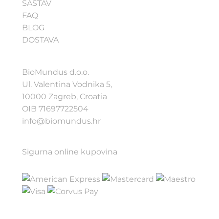
SASTAV
FAQ
BLOG
DOSTAVA
BioMundus d.o.o.
Ul. Valentina Vodnika 5,
10000 Zagreb, Croatia
OIB 71697722504
info@biomundus.hr
Sigurna online kupovina