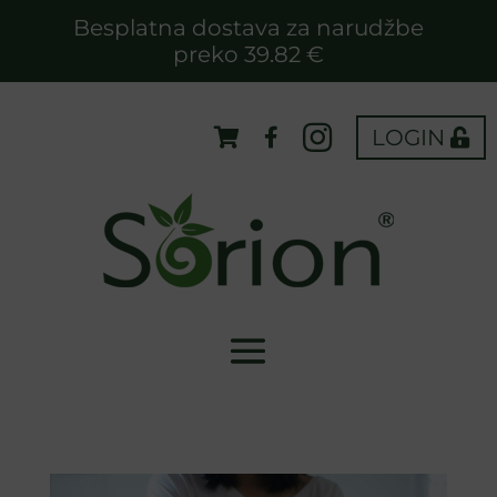
Besplatna dostava za narudžbe
preko 39.82 €
LOGIN