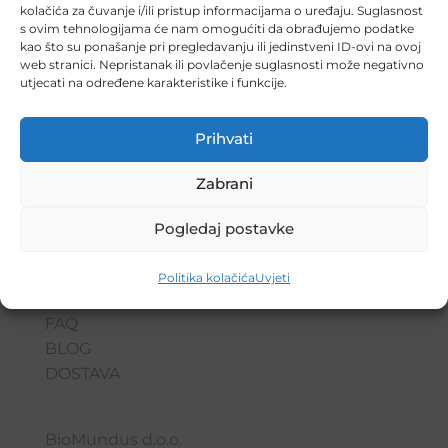
djeca zadaje poprilične
kolačića za čuvanje i/ili pristup informacijama o uređaju. Suglasnost
s ovim tehnologijama će nam omogućiti da obrađujemo podatke
neugodnosti, no uz prirodne
kao što su ponašanje pri pregledavanju ili jedinstveni ID-ovi na ovoj
tretmane mnogi je drže pod
web stranici. Nepristanak ili povlačenje suglasnosti može negativno
utjecati na određene karakteristike i funkcije.
kontrolom. Iako još nisu poznati
točni uzroci...
Prihvati
Zabrani
Pogledaj postavke
POČETNA
PROIZVODI
Politika kolačića
Uvjeti
SASTAV
FAQ
BLOG
DOSTAVA
BioMundus d.o.o.