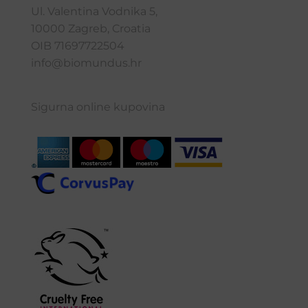
Ul. Valentina Vodnika 5,
10000 Zagreb, Croatia
OIB 71697722504
info@biomundus.hr
Sigurna online kupovina