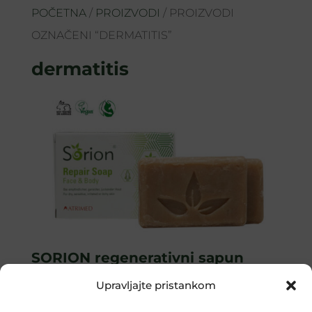
POČETNA
/
PROIZVODI
/ PROIZVODI
OZNAČENI “DERMATITIS”
dermatitis
SORION regenerativni sapun
*za tijelo i lice
Upravljajte pristankom
18,44
€