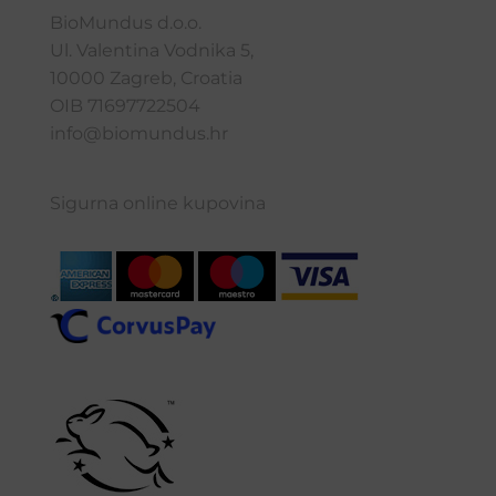
BioMundus d.o.o.
Ul. Valentina Vodnika 5,
10000 Zagreb, Croatia
OIB 71697722504
info@biomundus.hr
Sigurna online kupovina