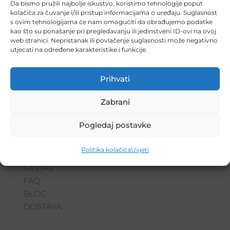
Da bismo pružili najbolje iskustvo, koristimo tehnologije poput
Posebno blagotvorni sapun za
kolačića za čuvanje i/ili pristup informacijama o uređaju. Suglasnost
svakodnevno tuširanje i pranje
s ovim tehnologijama će nam omogućiti da obrađujemo podatke
kao što su ponašanje pri pregledavanju ili jedinstveni ID-ovi na ovoj
osjetljive, suhe, nadražene, ljuskaste
web stranici. Nepristanak ili povlačenje suglasnosti može negativno
i svrbežne kože lica, ruku i tijela
utjecati na određene karakteristike i funkcije.
SAZNAJ VIŠE
Prihvati
Zabrani
Pogledaj postavke
POČETNA
Politika kolačića
Uvjeti
PROIZVODI
SASTAV
FAQ
BLOG
DOSTAVA