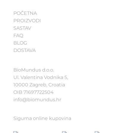
POČETNA
PROIZVODI
SASTAV
FAQ
BLOG
DOSTAVA
BioMundus d.o.o.
Ul. Valentina Vodnika 5,
10000 Zagreb, Croatia
OIB 71697722504
info@biomundus.hr
Sigurna online kupovina